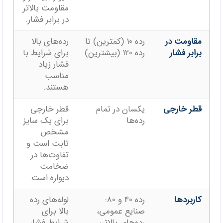
مقاومت بالاتر
در برابر فشار.
مقاومت در
رده 10 (کمترین) تا
رده‌های بالا
برابر فشار
رده 120 (بیشترین)
برای شرایط با
فشار زیاد
مناسب
هستند.
قطر خارجی
یکسان در تمام
قطر خارجی
رده‌ها
برای یک سایز
مشخص
ثابت است و
تفاوت‌ها در
ضخامت
دیواره است.
کاربردها
رده 40 و 80:
لوله‌های رده
صنایع عمومی،
بالا برای
رده‌های بالاتر:
شرایط فشار