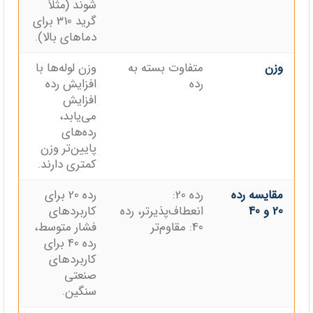
شوند (مثلاً
گرید 310 برای
دماهای بالا).
وزن
متفاوت بسته به
وزن لوله‌ها با
رده
افزایش رده
افزایش
می‌یابد،
رده‌های
پایین‌تر وزن
کمتری دارند.
مقایسه رده
رده 20:
رده 20 برای
20 و 40
انعطاف‌پذیرتر، رده
کاربردهای
40: مقاوم‌تر
فشار متوسط،
رده 40 برای
کاربردهای
صنعتی
سنگین.