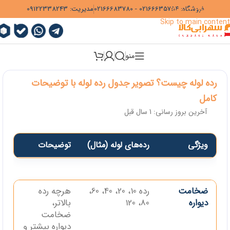
فروشگاه:
02166635754
-
02166683780
مدیریت:
09122338243
Skip to navigation
Skip to main content
منو
رده لوله چیست؟ تصویر جدول رده لوله با توضیحات
کامل
آخرین بروز رسانی: 1 سال قبل
ویژگی
رده‌های لوله (مثال)
توضیحات
ویژگی
رده‌های لوله (مثال)
توضیحات
ضخامت
رده 10، 20، 40، 60،
هرچه رده
دیواره
80، 120
بالاتر،
ضخامت
دیواره بیشتر و