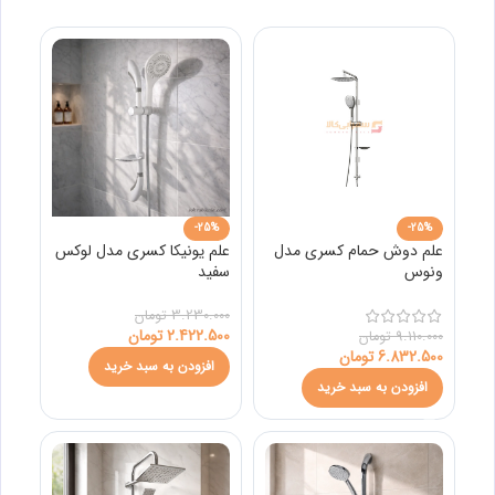
-25%
-25%
علم دوش حمام کسری مدل
علم یونیکا کسری مدل لوکس
ونوس
سفید
3.230.000
تومان
2.422.500
تومان
9.110.000
تومان
6.832.500
تومان
افزودن به سبد خرید
افزودن به سبد خرید