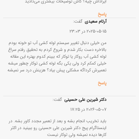
ایراداش چیه؟ کاش توضیحات بیشتری می‌دادید
پاسخ
آرتام سعیدی
گفت:
2025-05-15 در 23:03
من خیلی دنبال تغییر سیستم لوله کشی آب تو خونه بودم
بالاخره دست بکار شدم و شروع کردم به تحقیق رفتم سراغ
لوله کشی آب روکار یا توکار که ببینم کدوم بهتره این مقاله
خیلی کمکم کرد ولی یکی بگه لوله کشی توکار چطور میشه
تعمیرش کرداگه مشکلی پیش بیاد؟ هزینش درد سر نمیشه
پاسخ
دکتر شیرین علی حسینی
گفت:
2026-05-07 در 17:25
باید تخریب انجام بشه و بعد از تعمیر مجدد کاور بشه. در
اینستاگرام پیج دکتر شیرین علی حسینی رو ببینید در اکثر
کارها دیده نمیشه ولی توکار نیست