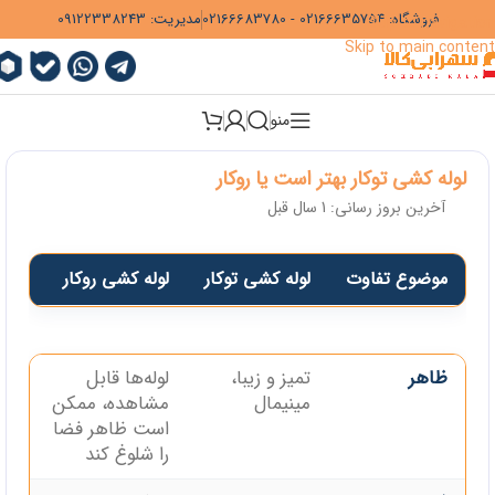
فروشگاه:
02166635754
-
02166683780
مدیریت:
09122338243
Skip to navigation
Skip to main content
منو
لوله کشی توکار بهتر است یا روکار
آخرین بروز رسانی: 1 سال قبل
موضوع تفاوت
لوله کشی توکار
لوله کشی روکار
موضوع تفاوت
لوله کشی توکار
لوله کشی روکار
ظاهر
تمیز و زیبا،
لوله‌ها قابل
مینیمال
مشاهده، ممکن
است ظاهر فضا
را شلوغ کند