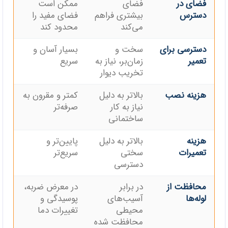
فضای در
فضای
ممکن است
دسترس
بیشتری فراهم
فضای مفید را
می‌کند
محدود کند
دسترسی برای
سخت و
بسیار آسان و
تعمیر
زمان‌بر، نیاز به
سریع
تخریب دیوار
هزینه نصب
بالاتر به دلیل
کمتر و مقرون به
نیاز به کار
صرفه‌تر
ساختمانی
هزینه
بالاتر به دلیل
پایین‌تر و
تعمیرات
سختی
سریع‌تر
دسترسی
محافظت از
در برابر
در معرض ضربه،
لوله‌ها
آسیب‌های
پوسیدگی و
محیطی
تغییرات دما
محافظت شده