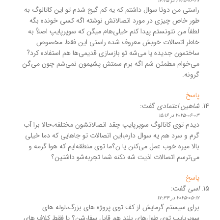
2025-06-27 در 14:25
راستی من دوتا سوال داشتم که یه کم گیج شدم تو این کاتالوگ به
طور خاص چیزی در مورد اتصالاتش نوشته اگه کسی خونده بگه
لطفاً من نتونستم پیدا کنم خیلی‌هام میگن که سوپرپایپ اصلاً به
خاطر اتصالات خوبش معروف شده راستی این فقط مخصوص
ساختمون جدیده یا می‌شه تو بازسازی قدیمی‌ها هم استفاده کرد?
می‌خوام مطمئن شم اگه برم سمتش پشیمون نمی‌شم چون می‌گن
گرونه.
پاسخ
شاهین اعتمادی
گفت:
2025-06-03 در 15:16
دیدم توی کاتالوگ سوپرپایپ چقد اتصالاتشون مختلفه،حالا برا آب
گرم و سرد هم یه سوال دارم،این اتصالات تو جاهایی که دما خیلی
بالا میره خوب عمل می‌کنن یا ن؟ما توی منطقه‌ایم که هوا گرمه و
می‌ترسم اتصالات اذیت شه نکنه شما تجربه‌شو داشتین؟
پاسخ
اسی
گفت:
2025-05-17 در 17:34
برای سیستم گرمایش از کف توی پروژه‌ های بزرگ،لوله‌ های
سوپرپایپ توی طول‌های بلند هم قابل سفارشن؟ یا فقط کلاف‌ های