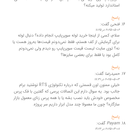
استاندارد تولید میکنه؟
پاسخ
فتحی
گفت:
2025-05-06 در 11:25
سلام، کسی از اینجا خرید لوله سوپرپایپ انجام داده؟ دنبال لوله
برای گرمایش از کف هستم، فقط نمی‌دونم قیمت‌ها به‌روز هست یا
نه؟ توی سایت لیست قیمت سوپرپایپ رو دیدم ولی نمی‌دونم
کامل بود یا فقط برای بعضی سایزها؟
پاسخ
حمیدرضا
گفت:
2025-05-03 در 17:31
خیلی ممنون اون قسمتی که درباره تکنولوژی RTS نوشتید برام
جالب بود. یه سوال دارم این اتصالات پرسی که گفتین با فک پرس
مخصوص خودش باید نصب بشه یا با همه پرس‌ زنای معمول بازار
سازگاره؟ چون ما معمولا چند مدل ابزار داریم سر پروژه.
پاسخ
Payam
گفت:
2025-04-08 در 19:26