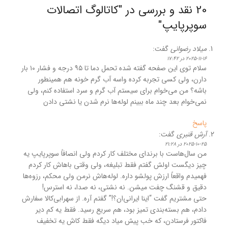
20 نقد و بررسی در "
کاتالوگ اتصالات
سوپرپایپ
"
میلاد رضوانی
گفت:
2025-11-16 در 17:42
سلام توی این صفحه گفته شده تحمل دما تا ۹۵ درجه و فشار ۱۰ بار
دارن، ولی کسی تجربه کرده واسه آب گرم خونه هم همینطور
باشه؟ من می‌خوام برای سیستم آب گرم و سرد استفاده کنم، ولی
نمی‌خوام بعد چند ماه ببینم لوله‌ها نرم شدن یا نشتی دادن
پاسخ
آرش قنبری
گفت:
2025-10-25 در 21:28
من سال‌هاست با برندای مختلف کار کردم ولی انصافاً سوپرپایپ یه
چیز دیگست اولش گفتم فقط تبلیغه، ولی وقتی باهاش کار کردم
فهمیدم واقعاً ارزش پولشو داره. لوله‌هاش نرمن ولی محکم، رزوه‌ها
دقیق و قشنگ چفت میشن. نه نشتی، نه صدا، نه استرس!
حتی مشتریم گفت “اینا ایرانی‌ان؟!” گفتم آره. از سهرابی‌کالا سفارش
دادم، هم بسته‌بندی تمیز بود، هم سریع رسید. فقط یه کم دیر
فاکتور فرستادن، که خب پیش میاد دیگه فقط کاش یه تخفیف