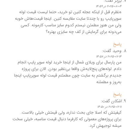
برزگر
گفت:
2025-08-04 در 14:59
ه‌نظرم قبل از اینکه عجله کنین تو خرید، حتما لیست قیمت لوله
سوپرپایپ رو با چندتا سایت مقایسه کنین. اینجا قیمت‌هاش خوبه
ولی من هنوز مطمئن نیستم کدوم سایز مناسب کارمونه. کسی
می‌دونه برای گرمایش از کف چه سایزی بهتره؟
پاسخ
وحید
گفت:
2025-07-14 در 14:58
من پارسال برای ویلای شمال از اینجا خرید لوله سوپر پایپ انجام
دادم. لوله‌های پنج‌لایه‌ش واقعا بی‌نظیر بودن. الان برای پروژه
جدیدم برگشتم به سایت چون مطمئنم قیمت لوله سوپرپایپ اینجا
به‌روز و مطمئنه
پاسخ
اشکان
گفت:
2025-07-11 در 14:50
کیفیتش که اصلا جای بحث نداره، ولی قیمتش خیلی بالاست.
برای پروژه‌های معمولی که کارفرما دنبال قیمت مناسبه، خیلی سخت
میشه توجیهش کرد.