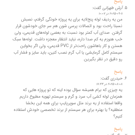
پاسخ
آرش طهرانی
گفت:
2025-09-11 در 10:07
من یه ردیف لوله پنج‌لایه برای یه پروژه خونگی گرفتم، نصبش
نسبتا راحت بود و اتصالات پرسی شون هم سر جای خودشون قرار
گرفتن. صدای آب کمتر بود نسبت به بعضی لوله‌های قدیمی، ولی
خب هنوزم یه کم صدا داره، نباید انتظار معجزه داشت. لوله‌ها سبک
هستن و کار باهاشون راحت‌تر از PVC قدیمی، ولی اگر بخواین
سیستم کامل گرمایشی یا آب گرم نصب کنین، باید سایز و فشار آب
رو دقیق در نظر بگیرین.
پاسخ
حیدری
گفت:
2025-08-08 در 17:44
یه چیزی که برام همیشه سؤال بوده اینه که تو پروژه‌ هایی که
همزمان لوله‌ کشی آب سرد و گرم و سیستم تهویه مطبوع داریم
واقعا استفاده از یه برند مثل سوپرپایپ برای همه این بخشا
منطقیه؟ یا بهتره برای هر سیستم از برند تخصصی خودش استفاده
کنیم؟
پاسخ