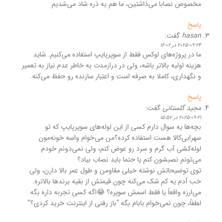
مخصوص نصابا می‌ذاشتین، ما هم یه ذره شاد می‌شدیم
پاسخ
hasan
گفت:
2025-09-24 در 16:02
ما در پروژه‌های لوکس فقط از سوپرپایپ استفاده می‌کنیم. شاید
هزینه اولیه بالاتر باشه، ولی در درازمدت به خاطر عدم نیاز به تعمیر
و نگهداری، کاملا به صرفه‌ است و اعتبار سازنده رو حفظ می‌کنه.
پاسخ
مجید گلستانی
گفت:
2025-09-21 در 15:57
بچه‌ها یه سوال دارم کسی از این لوله‌های سوپرپایپ که تو
سهرابی‌کالا هست استفاده کرده؟من می‌خوام واسه خونه‌مون
لوله‌کشی آب گرم و سرد رو عوض کنم، ولی نمی‌دونم خودم
می‌تونم نصبشون کنم یا حتما باید نصاب بیاد؟
توی توضیحاتش نوشته خیلی مقاومن و طول عمر بالا دارن، ولی
خب آدم یه کم شک می‌کنه چون قیمتش از بقیه برندها بالاتره.
می‌ارزه واقعاً یا فقط اسمش سوپره؟ 😂اگه کسی تجربه داره بگه
لطفاً، چون نمی‌خوام بابام بگه “باز رفتی از اینترنت خرید کردی؟”