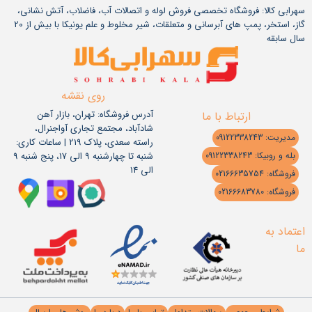
سهرابی کالا: فروشگاه تخصصی فروش لوله و اتصالات آب، فاضلاب، آتش نشانی،
گاز، استخر، پمپ های آبرسانی و متعلقات، شیر مخلوط و علم یونیکا با بیش از 20
سال سابقه
روی نقشه
آدرس فروشگاه: تهران، بازار آهن
ارتباط با ما
شادآباد، مجتمع تجاری آواجنرال،
مدیریت: 09122338243
راسته سعدی، پلاک 219 | ساعات کاری:
شنبه تا چهارشنبه 9 الی 17، پنج شنبه 9
بله و روبیکا: 09122338243
الی 14
فروشگاه: 02166635754
فروشگاه: 02166683780
اعتماد به
ما