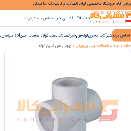
رابی کالا: فروشگاه تخصصی لوله، اتصالات و تاسیسات ساختمان
Skip to navigation
Skip to main content
خانه
بلاگ
راهنمای خرید
تماس با ما
درباره ما
 اساس برند
شیرآلات کسری
لوله
فوم
شیر
اتصالات
بست
فولاد صنعت امین
api سپاهان
ب
خانه
»
لوله و اتصالات پلی پروپیلن
»
چهار راهی آذین لوله