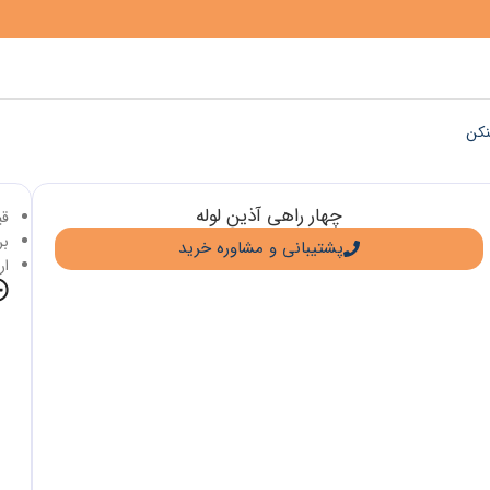
نکن
چهار راهی آذین لوله
قی
برا
پشتیبانی و مشاوره خرید
ار