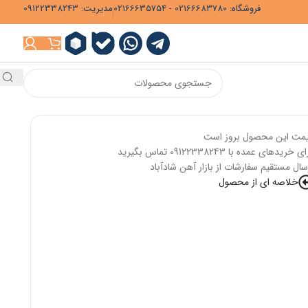
فروشگاه: 02166683780 - 02166635754
مدیریت: 09122338243
مت این محصول بروز است
ی خریدهای عمده با 09122338243 تماس بگیرید
سال مستقیم سفارشات از بازار آهن شادآباد
خلاصه ای از محصول