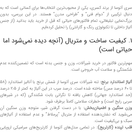
سری آتوسا از برند کسری، یکی از محبوب‌ترین انتخاب‌ها برای کسانی است که به
دنبال ترکیبی از “دوام فنی” و “طراحی مدرن” هستند. در این بررسی، بدون
بزرگ‌نمایی تبلیغاتی، تمام فاکتورهای حیاتی که قبل از خرید باید بدانید (از جنس
آلیاژ داخلی تا تکنولوژی رنگ و گارانتی) را تحلیل کرده‌ایم.
۱. کیفیت ساخت و متریال (آنچه دیده نمی‌شود اما
حیاتی است)
مهم‌ترین فاکتور در خرید شیرآلات، وزن و جنس بدنه است که تضمین‌کننده عدم
شکستگی و سلامت آب خروجی است.
لیاژ استاندارد برنج:
تنه شیرآلات سری آتوسا از شمش برنج با آنالیز استاندارد (۵۸
تا ۶۰ درصد مس) ساخته شده است. درصد سرب در این آلیاژ به کمتر از ۲٫۵ درصد
(حد استاندارد جهانی) کاهش یافته تا نگرانی بابت شکنندگی (که در شیرهای
سربی رایج است) و خطرات سلامتی کاملاً برطرف شود.
وزن سنگین و اطمینان‌بخش:
با در دست گرفتن شیر، متوجه وزن سنگین آن
می‌شوید که نشان‌دهنده استفاده از متریال “پرملاط” و عدم استفاده از آلیاژهای
سبک و بی‌کیفیت است.
لب تپنده (کارتریج):
در تمامی مدل‌های آتوسا از کارتریج‌های سرامیکی اروپایی