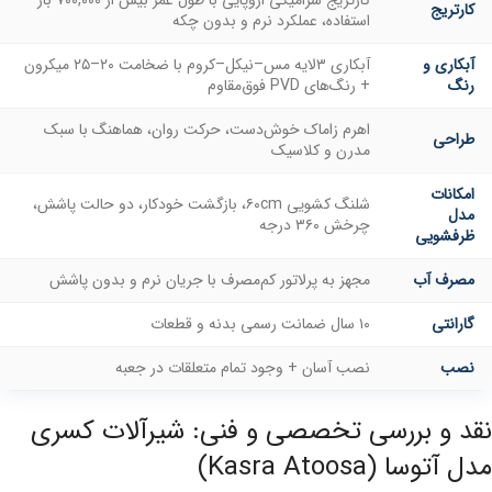
کارتریج
استفاده، عملکرد نرم و بدون چکه
آبکاری و
آبکاری ۳‌لایه مس–نیکل–کروم با ضخامت ۲۰–۲۵ میکرون
رنگ
+ رنگ‌های PVD فوق‌مقاوم
اهرم زاماک خوش‌دست، حرکت روان، هماهنگ با سبک
طراحی
مدرن و کلاسیک
امکانات
شلنگ کشویی ۶۰cm، بازگشت خودکار، دو حالت پاشش،
مدل
چرخش ۳۶۰ درجه
ظرفشویی
مصرف آب
مجهز به پرلاتور کم‌مصرف با جریان نرم و بدون پاشش
گارانتی
۱۰ سال ضمانت رسمی بدنه و قطعات
نصب
نصب آسان + وجود تمام متعلقات در جعبه
نقد و بررسی تخصصی و فنی: شیرآلات کسری
مدل آتوسا (Kasra Atoosa)