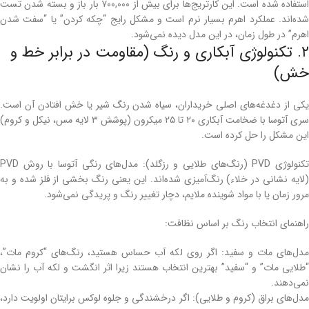
استفاده شده است. این کارتریج‌ها برای بیش از ۷۰۰,۰۰۰ بار باز و بسته شدن تست
شده‌اند. عملکرد اهرم بسیار نرم است و مشکل رایج “چکه کردن” یا “سفت شدن
اهرم” در طول زمان، در این مدل دیده نمی‌شود.
۲. تکنولوژی آبکاری و رنگ (مقاومت در برابر خط و
خش)
یکی از دغدغه‌های اصلی خریداران، سیاه شدن رنگ شیر یا خش افتادن آن است.
سری آتوسا با ضخامت آبکاری ۲۰ تا ۲۵ میکرون (پوشش ۳ لایه مس، نیکل و کروم)
این مشکل را حل کرده است.
تکنولوژی PVD (رنگ‌های طلایی و رزگلد): مدل‌های رنگی آتوسا با روش PVD
(لایه نشانی در خلاء) رنگ‌آمیزی شده‌اند. این یعنی رنگ بخشی از فلز شده و به
مرور زمان یا با مواد شوینده ملایم، دچار تغییر رنگ و پریدگی نمی‌شود.
راهنمای انتخاب رنگ بر اساس نظافت:
مدل‌های مات و سفید: اگر روی لکه آب حساس هستید، رنگ‌های “کروم مات”،
“طلایی مات” و “سفید” بهترین انتخاب هستند زیرا اثر انگشت و لکه آب را نشان
نمی‌دهند.
مدل‌های براق (کروم و طلایی): اگر درخشندگی و جلوه لوکس برایتان اولویت دارد،