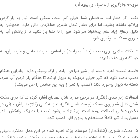
مزیت: جلوگیری از مصرف بی‌رویه آب.
نکته: اگر فشار آب ساختمان شما خیلی کم است، ممکن است نیاز به باز کردن
پرلاتور داشته باشید، اما برای فشار نرمال شهری عملکردی عالی دارد. همچنین به
دلیل ارتفاع زیاد علم، پیشنهاد می‌شود شیر را تا انتها باز نکنید تا از پاشش آب به
بیرون سینک جلوگیری شود.
۴. نکات طلایی برای نصب (حتماً بخوانید) بر اساس تجربه نصابان و خریداران، به
دو نکته زیر دقت کنید:
فاصله نصب: اهرم دسته این شیر طراحی بلند و ارگونومیکی دارد؛ بنابراین هنگام
نصب دقت کنید که شیر خیلی نزدیک به دیوار نباشد تا هنگام باز کردن آب سرد،
دسته به دیوار برخورد نکند (نصب با کمی زاویه این مشکل را حل می‌کند).
اتصالات زیر بندی (لنگر): در برخی موارد نادر، نصابان اشاره کرده‌اند که برای سفت
شدن کامل شیر روی سینک (چفت شدن لنگر)، نیاز به کمی رگلاژ یا تراش جزئی در
بخش داخلی اتصالات بوده است. پیشنهاد می‌شود نصب را به یک لوله‌کش ماهر
بسپارید تا شیر کاملاً مستحکم و بدون لقی نصب شود.
۵. عملکرد شاوری (شلنگ‌دار) سیستم وزنه تعبیه شده در این مدل عملکرد دقیقی
دارد و شلنگ پس از استفاده به راحتی به جای خود برمی‌گردد. جنس شلنگ در