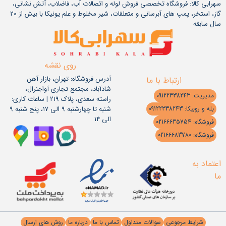
سهرابی کالا: فروشگاه تخصصی فروش لوله و اتصالات آب، فاضلاب، آتش نشانی،
گاز، استخر، پمپ های آبرسانی و متعلقات، شیر مخلوط و علم یونیکا با بیش از 20
سال سابقه
روی نقشه
آدرس فروشگاه: تهران، بازار آهن
ارتباط با ما
شادآباد، مجتمع تجاری آواجنرال،
مدیریت: 09122338243
راسته سعدی، پلاک 219 | ساعات کاری:
شنبه تا چهارشنبه 9 الی 17، پنج شنبه 9
بله و روبیکا: 09122338243
الی 14
فروشگاه: 02166635754
فروشگاه: 02166683780
اعتماد به
ما
شرایط مرجوعی
سوالات متداول
تماس با ما
درباره ما
روش های ارسال