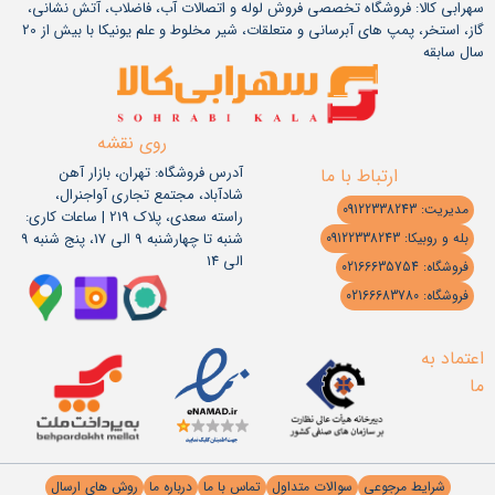
سهرابی کالا: فروشگاه تخصصی فروش لوله و اتصالات آب، فاضلاب، آتش نشانی،
گاز، استخر، پمپ های آبرسانی و متعلقات، شیر مخلوط و علم یونیکا با بیش از 20
سال سابقه
روی نقشه
آدرس فروشگاه: تهران، بازار آهن
ارتباط با ما
شادآباد، مجتمع تجاری آواجنرال،
مدیریت: 09122338243
راسته سعدی، پلاک 219 | ساعات کاری:
شنبه تا چهارشنبه 9 الی 17، پنج شنبه 9
بله و روبیکا: 09122338243
الی 14
فروشگاه: 02166635754
فروشگاه: 02166683780
اعتماد به
ما
شرایط مرجوعی
سوالات متداول
تماس با ما
درباره ما
روش های ارسال