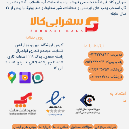
سهرابی کالا: فروشگاه تخصصی فروش لوله و اتصالات آب، فاضلاب، آتش نشانی،
گاز، استخر، پمپ های آبرسانی و متعلقات، شیر مخلوط و علم یونیکا با بیش از 20
سال سابقه
روی نقشه
آدرس فروشگاه: تهران، بازار آهن
ارتباط با ما
شادآباد، مجتمع تجاری آواجنرال،
مدیریت: 09122338243
راسته سعدی، پلاک 219 | ساعات کاری:
شنبه تا چهارشنبه 9 الی 17، پنج شنبه 9
بله و روبیکا: 09122338243
الی 14
فروشگاه: 02166635754
فروشگاه: 02166683780
اعتماد به
ما
شرایط مرجوعی
سوالات متداول
تماس با ما
درباره ما
روش های ارسال