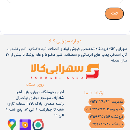
درباره سهرابی کالا
سهرابی کالا: فروشگاه تخصصی فروش لوله و اتصالات آب، فاضلاب، آتش نشانی،
گاز، استخر، پمپ های آبرسانی و متعلقات، شیر مخلوط و علم یونیکا با بیش از 20
سال سابقه
روی نقشه
آدرس فروشگاه: تهران، بازار آهن
ارتباط با ما
شادآباد، مجتمع تجاری آواجنرال،
مدیریت: 09122338243
راسته سعدی، پلاک 219 | ساعات کاری:
شنبه تا چهارشنبه 9 الی 17، پنج شنبه 9
بله و روبیکا: 09122338243
الی 14
فروشگاه: 02166635754
فروشگاه: 02166683780