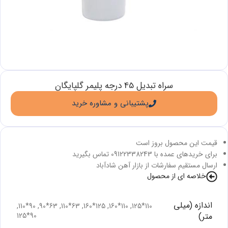
سراه تبدیل 45 درجه پلیمر گلپایگان
پشتیبانی و مشاوره خرید
قیمت این محصول بروز است
برای خریدهای عمده با 09122338243 تماس بگیرید
ارسال مستقیم سفارشات از بازار آهن شادآباد
خلاصه ای از محصول
اندازه (میلی
,
90*110
,
63*90
,
63*110
,
125*160
,
110*160
,
110*125
متر)
90*125