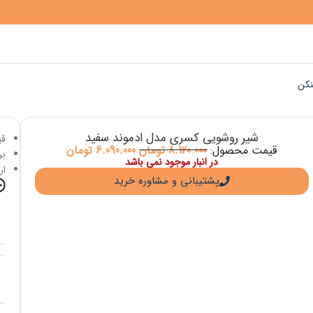
نکن
شیر روشویی کسری مدل ادموند سفید
قی
قیمت محصول:
8.120.000
تومان
6.090.000
تومان
برا
در انبار موجود نمی باشد
ار
پشتیبانی و مشاوره خرید