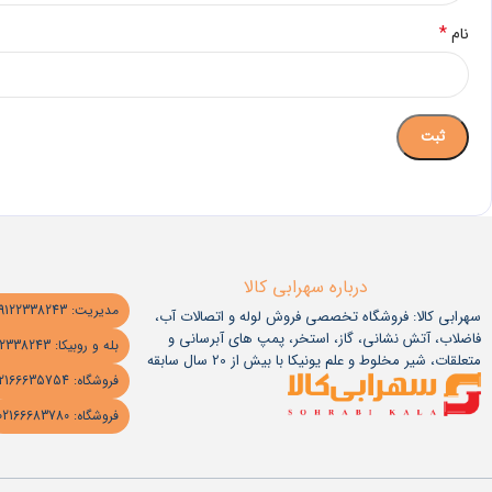
*
نام
درباره سهرابی کالا
مدیریت: 09122338243
سهرابی کالا: فروشگاه تخصصی فروش لوله و اتصالات آب،
فاضلاب، آتش نشانی، گاز، استخر، پمپ های آبرسانی و
بله و روبیکا: 09122338243
متعلقات، شیر مخلوط و علم یونیکا با بیش از 20 سال سابقه
فروشگاه: 02166635754
فروشگاه: 02166683780