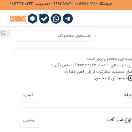
فروشگاه: 02166683780 - 02166635754
مدیریت: 09122338243
مت این محصول بروز است
ی خریدهای عمده با 09122338243 تماس بگیرید
سال مستقیم سفارشات از بازار آهن شادآباد
خلاصه ای از محصول
برند
کسری
نوع شیر آلات
روشویی