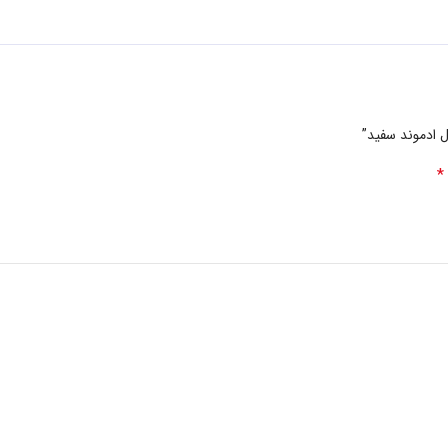
 ادموند سفید”
*