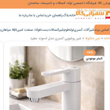
رابی کالا: فروشگاه تخصصی لوله، اتصالات و تاسیسات ساختمان
Skip to navigation
Skip to main content
خانه
بلاگ
راهنمای خرید
تماس با ما
درباره ما
 اساس برند
شیرآلات کسری
لوله
فوم
شیر
اتصالات
بست
فولاد صنعت امین
api سپاهان
ب
خانه
»
شیر مخلوط
»
شیر روشویی کسری مدل ادموند سفید
-25%
اتمام موجودی