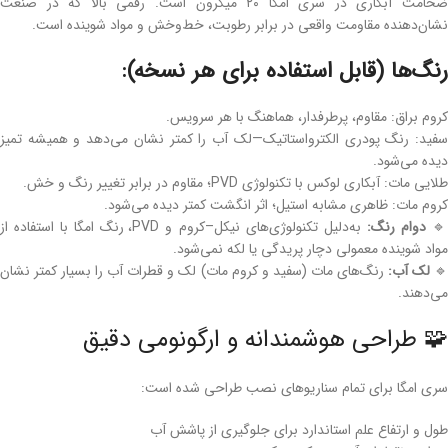
ضخامت آبکاری در سری امگا ۲۰ میکرون است. رقمی بالا که در صنعت
نشان‌دهنده مقاومت واقعی در برابر رطوبت، خط‌وخش و مواد شوینده است.
رنگ‌ها (قابل استفاده برای هر نسخه):
کروم براق: مقاوم، پرطرفدار، هماهنگ با هر سرویس.
سفید: رنگ پودری الکترواستاتیک—لک آب را کمتر نشان می‌دهد و همیشه تمیز
دیده می‌شود.
طلایی مات: آبکاری لوکس با تکنولوژی PVD؛ مقاوم در برابر تغییر رنگ و خش.
کروم مات: ظاهری مشابه استیل؛ اثر انگشت کمتر دیده می‌شود.
به‌دلیل تکنولوژی‌های نیکل‌–کروم و PVD، رنگ امگا با استفاده از
دوام رنگ:

مواد شوینده معمولی دچار پریدگی یا لکه نمی‌شود.
رنگ‌های مات (سفید و کروم مات) لک و قطرات آب را بسیار کمتر نشان
لک آب:
🔹
می‌دهند.
🧩 طراحی هوشمندانه و ارگونومی دقیق
سری امگا برای تمام سناریوهای نصب طراحی شده است:
طول و ارتفاع علم استاندارد برای جلوگیری از پاشش آب