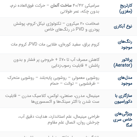
کارتریج
سرامیکی ۴۰/۴۲
ساخت آلمان
– حرکت فوق‌العاده نرم،
(مغزی)
بدون چکه، عمر طولانی
ضخامت ۲۰ میکرون – تکنولوژی نیکل-کروم، پوشش
نوع آبکاری
پودری و PVD در رنگ‌های خاص
رنگ‌های
کروم براق، سفید کوره‌ای، طلایی مات PVD، کروم مات
موجود
پرلاتور
کاهش مصرف آب تا ۷۰٪ + خروجی پر فشار و بدون
(Aerator)
پاشش + قابلیت رسوب‌زدایی
مدل‌های
روشویی معمولی – روشویی پایه‌بلند – روشویی متحرک
موجود
– ظرفشویی – توالت – حمام
سازگاری با
مینیمال، مدرن، صنعتی، لوکس، کلاسیک مدرن – قابلیت
دکوراسیون
ست شدن با اکثر سینک‌ها و اکسسوری‌ها
ویژگی‌های
طراحی مینیمال، علم استاندارد، هدایت دقیق آب،
خاص سری
چرخش روان، اتصال علم مقاوم
امگا