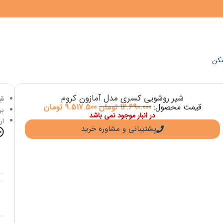
نکن
شیر روشویی کسری مدل آمازون کروم
قی
قیمت محصول:
12.690.000
تومان
9.517.500
تومان
برا
در انبار موجود نمی باشد
ار
پشتیبانی و مشاوره خرید