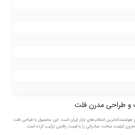
ری مدرن» و «دوام فنی» برقرار کرده باشد، سری آمازون (Amazon) از برند معتبر کسری، یکی از هوشمندانه‌ترین انتخاب‌های بازار ایران است. این محصول با طراحی فلت