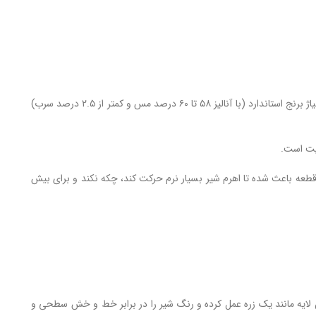
بدنه تمام برنجی (استاندارد و بهداشتی): برخلاف شیرآلات بی‌کیفیت و ارزان‌قیمت که از سرب خشک (شکننده و مضر) ساخته می‌شوند، تنه شیرآلات مدل آمازون از آلیاژ برنج استاندارد (با آنالیز ۵۸ تا ۶۰ درصد مس و کمتر از ۲.۵ درصد سرب)
یت است.
آلمانی و روان‌کننده‌های ژاپنی در این قطعه باعث شده تا اهرم شیر بسیار نرم حرکت کند، چکه نکند و برای بیش
P (لایه نشانی در خلاء) استفاده شده است. این لایه مانند یک زره عمل کرده و رنگ شیر را در برابر خط و خش سطحی و