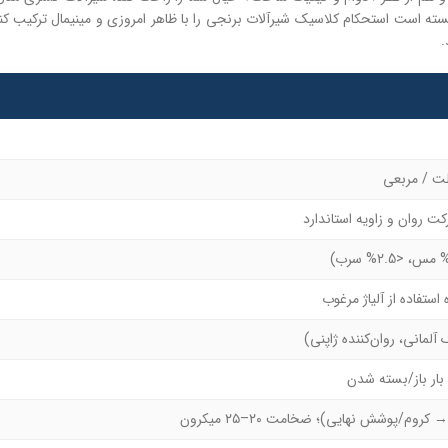
عتبر بین‌المللی مانند CE اروپا و ISO 9001 تولید شده و توانسته است استحکام کلاسیک شیرآلات برنجی را با ظ
.
ت روان و زاویه استاندارد
ستفاده از آلیاژ مرغوب
وم/پوشش نهایی)؛ ضخامت ۲۰–۲۵ میکرون