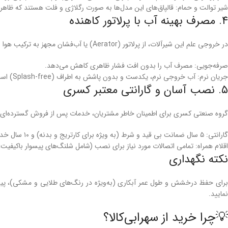
شیر توالت و حمام: قالپاق‌های این مدل‌ها به صورت رگلاژی و فلت هستند که ظاهری 
۴. مصرف بهینه آب با پرلاتور کاهنده
در خروجی علم این شیرآلات، از پرلاتور (Aerator) یا آب‌فشان مجهز به ترکیب هوا و آب استفاده شده است. این قطعه دو مزیت بزرگ دارد:
صرفه‌جویی: مصرف آب را بدون افت فشار ظاهری کاهش می‌دهد.
جریان نرم: آب خروجی نرم، یکدست و بدون پاشش به اطراف (Splash-free) است.
۵. نصب آسان و گارانتی معتبر کسری
گروه صنعتی کسری برای اطمینان خاطر مشتریان، خدمات پس از فروش گسترده‌ای را
گارانتی: ۵ سال ضمانت بی قید و شرط (به ویژه برای کارتریج و بدنه) و ۱۰ سال خدمات پس از فروش.
اقلام همراه: تمامی اتصالات مورد نیاز برای نصب (شامل شلنگ‌های پیسوار باکیفیت، نعل
نکته نگهداری
برای حفظ درخشش و طول عمر آبکاری (به‌ویژه در رنگ‌های طلایی و مشکی)، پیشنه
نمایید.
💡چرا خرید از سهرابی‌کالا؟