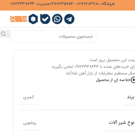
فروشگاه: 02166683780 - 02166635754
مدیریت: 09122338243
مت این محصول بروز است
ی خریدهای عمده با 09122338243 تماس بگیرید
سال مستقیم سفارشات از بازار آهن شادآباد
خلاصه ای از محصول
برند
کسری
نوع شیر آلات
روشویی