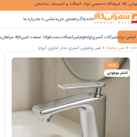
رابی کالا: فروشگاه تخصصی لوله، اتصالات و تاسیسات ساختمان
Skip to navigation
Skip to main content
خانه
بلاگ
راهنمای خرید
تماس با ما
درباره ما
 اساس برند
شیرآلات کسری
لوله
فوم
شیر
اتصالات
بست
فولاد صنعت امین
api سپاهان
ب
خانه
»
شیر مخلوط
»
شیر روشویی کسری مدل آمازون کروم
-25%
اتمام موجودی