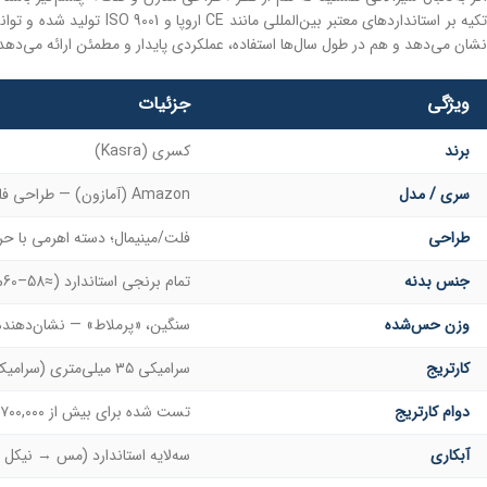
تکیه بر استانداردهای م
نشان می‌دهد و هم در طول سال‌ها استفاده، عملکردی پایدار و مطمئن ارائه می‌دهد
ویژگی
جزئیات
برند
کسری (Kasra)
سری / مدل
Amazon (آمازون) — طراحی فلت / مربعی
طراحی
فلت/مینیمال؛ دسته اهرمی با حرک
جنس بدنه
تمام برنجی استاندارد (≈58–60% مس، <2.5% سرب)
وزن حس‌شده
سنگین، «پرملاط» — نشان‌دهنده ا
کارتریج
سرامیکی ۳۵ میلی‌متری (سرامیک آلمانی، روان‌کننده ژاپنی)
دوام کارتریج
تست شده برای بیش از ۷۰۰,۰۰۰ بار باز/بسته شدن
آبکاری
سه‌لایه استاندارد (مس → نیکل → کر