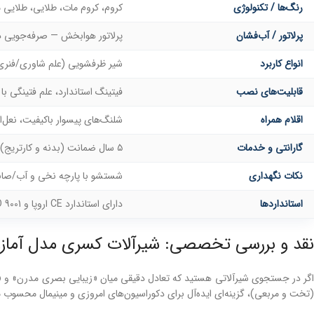
رنگ‌ها / تکنولوژی
کروم، کروم مات، طلایی، طلایی مات، رزگلد (PVD برای برخی رنگ
پرلاتور / آب‌فشان
پرلاتور هوابخش — صرفه‌جویی 
انواع کاربرد
شیر ظرفشویی (علم شاوری/فنری/ف
قابلیت‌های نصب
فیتینگ استاندارد، علم فتینگی با پیچ آل
اقلام همراه
شلنگ‌های پیسوار باکیفیت، نعل‌ا
گارانتی و خدمات
۵ سال ضمانت (بدنه و کارتریج) و ۱۰ سال خدمات پس از فروش
نکات نگهداری
شستشو با پارچه نخی و آب/صابو
استانداردها
دارای استاندارد CE اروپا و ISO 9001
نقد و بررسی تخصصی: شیرآلات کسری مدل آمازون (Amazon Series)؛ تلفیق استحکام کلاسیک و طراحی 
(تخت و مربعی)، گزینه‌ای ایده‌آل برای دکوراسیون‌های امروزی و مینیمال محسوب می‌شود. گروه شیرآلات کسری با استاندارد CE اروپا و گواهینامه  9001