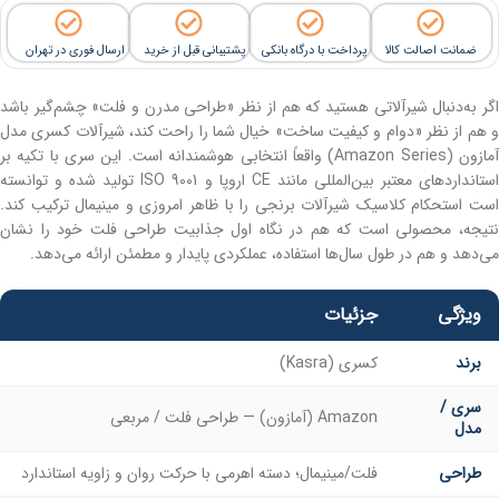
ضمانت اصالت کالا
پرداخت با درگاه بانکی
پشتیبانی قبل از خرید
ارسال فوری در تهران
اگر به‌دنبال شیرآلاتی هستید که هم از نظر «طراحی مدرن و فلت» چشم‌گیر باشد
و هم از نظر «دوام و کیفیت ساخت» خیال شما را راحت کند، شیرآلات کسری مدل
آمازون (Amazon Series) واقعاً انتخابی هوشمندانه است. این سری با تکیه بر
استانداردهای معتبر بین‌المللی مانند CE اروپا و ISO 9001 تولید شده و توانسته
است استحکام کلاسیک شیرآلات برنجی را با ظاهر امروزی و مینیمال ترکیب کند.
نتیجه، محصولی است که هم در نگاه اول جذابیت طراحی فلت خود را نشان
می‌دهد و هم در طول سال‌ها استفاده، عملکردی پایدار و مطمئن ارائه می‌دهد.
ویژگی
جزئیات
برند
کسری (Kasra)
سری /
Amazon (آمازون) — طراحی فلت / مربعی
مدل
طراحی
فلت/مینیمال؛ دسته اهرمی با حرکت روان و زاویه استاندارد