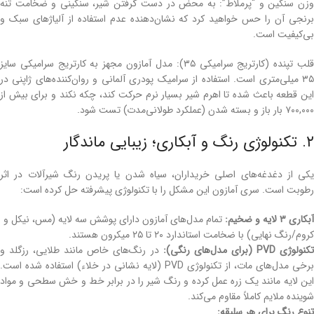
وزن سنگین و “پرملاط”: به محض در دست گرفتن شیر، سنگینی و ضخامت تنه
برنجی آن را حس خواهید کرد که نشان‌دهنده عدم استفاده از آلیاژهای سبک و
بی‌کیفیت است.
قلب تپنده (کارتریج سرامیکی ۳۵): مدل آمازون مجهز به کارتریج سرامیکی سایز
۳۵ میلی‌متری است. استفاده از سرامیک پودری آلمانی و روان‌کننده‌های ژاپنی در
این قطعه باعث شده تا اهرم شیر بسیار نرم حرکت کند، چکه نکند و برای بیش از
۷۰۰,۰۰۰ بار باز و بسته شدن (عملکرد طولانی‌مدت) تست شود.
۲. تکنولوژی رنگ و آبکاری؛ زیبایی ماندگار
یکی از دغدغه‌های اصلی خریداران، سیاه شدن یا پریدن رنگ شیرآلات در اثر
رطوبت است. سری آمازون این مشکل را با تکنولوژی پیشرفته حل کرده است:
آبکاری ۳ لایه و ضخیم:
تمام مدل‌های آمازون دارای پوشش سه لایه (مس، نیکل و
کروم/رنگ نهایی) با ضخامت استاندارد ۲۰ تا ۲۵ میکرون هستند.
کنولوژی PVD (برای مدل‌های رنگی):
در رنگ‌های خاص مانند طلایی، رزگلد و
برخی مدل‌های مات، از تکنولوژی PVD (لایه نشانی در خلاء) استفاده شده است.
این لایه مانند یک زره عمل کرده و رنگ شیر را در برابر خط و خش سطحی و مواد
شوینده ملایم کاملاً مقاوم می‌کند.
تنوع رنگ برای هر سلیقه: