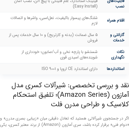
قابلیت‌های
فیتینگ استاندارد، علم فتینگی با پیچ آلن، نصب آسان
نصب
(Easy Install)
شلنگ‌های پیسوار باکیفیت، نعل‌اسبی، واشرها و اتصالات
اقلام همراه
لازم
گارانتی و
۵ سال ضمانت (بدنه و کارتریج) و ۱۰ سال خدمات پس از
خدمات
فروش
نکات
شستشو با پارچه نخی و آب/صابون؛ خودداری از
نگهداری
شوینده‌های اسیدی قوی
استانداردها
دارای استاندارد CE اروپا و ISO 9001
نقد و بررسی تخصصی: شیرآلات کسری مدل
آمازون (Amazon Series)؛ تلفیق استحکام
کلاسیک و طراحی مدرن فلت
اگر در جستجوی شیرآلاتی هستید که تعادل دقیقی میان «زیبایی بصری مدرن» و
«دوام فنی» برقرار کرده باشد، سری آمازون (Amazon) از برند معتبر کسری، یکی