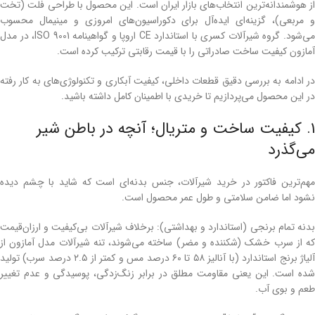
از هوشمندانه‌ترین انتخاب‌های بازار ایران است. این محصول با طراحی فلت (تخت
و مربعی)، گزینه‌ای ایده‌آل برای دکوراسیون‌های امروزی و مینیمال محسوب
می‌شود. گروه شیرآلات کسری با استاندارد CE اروپا و گواهینامه ISO 9001، در مدل
آمازون کیفیت ساخت صادراتی را با قیمت رقابتی ترکیب کرده است.
در ادامه به بررسی دقیق قطعات داخلی، کیفیت آبکاری و تکنولوژی‌های به کار رفته
در این محصول می‌پردازیم تا خریدی با اطمینان کامل داشته باشید.
۱. کیفیت ساخت و متریال؛ آنچه در باطن شیر
می‌گذرد
مهم‌ترین فاکتور در خرید شیرآلات، جنس بدنه‌ای است که شاید با چشم دیده
نشود اما ضامن سلامتی و طول عمر محصول است.
بدنه تمام برنجی (استاندارد و بهداشتی): برخلاف شیرآلات بی‌کیفیت و ارزان‌قیمت
که از سرب خشک (شکننده و مضر) ساخته می‌شوند، تنه شیرآلات مدل آمازون از
آلیاژ برنج استاندارد (با آنالیز ۵۸ تا ۶۰ درصد مس و کمتر از ۲.۵ درصد سرب) تولید
شده است. این یعنی مقاومت مطلق در برابر زنگ‌زدگی، پوسیدگی و عدم تغییر
طعم و بوی آب.