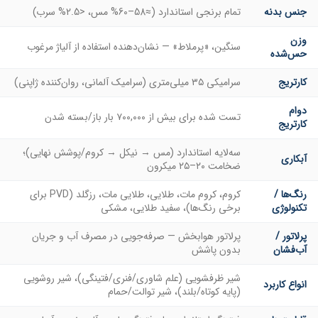
جنس بدنه
تمام برنجی استاندارد (≈58–60% مس، <2.5% سرب)
وزن
سنگین، «پرملاط» — نشان‌دهنده استفاده از آلیاژ مرغوب
حس‌شده
کارتریج
سرامیکی ۳۵ میلی‌متری (سرامیک آلمانی، روان‌کننده ژاپنی)
دوام
تست شده برای بیش از ۷۰۰,۰۰۰ بار باز/بسته شدن
کارتریج
سه‌لایه استاندارد (مس → نیکل → کروم/پوشش نهایی)؛
آبکاری
ضخامت ۲۰–۲۵ میکرون
رنگ‌ها /
کروم، کروم مات، طلایی، طلایی مات، رزگلد (PVD برای
تکنولوژی
برخی رنگ‌ها)، سفید طلایی، مشکی
پرلاتور /
پرلاتور هوابخش — صرفه‌جویی در مصرف آب و جریان
آب‌فشان
بدون پاشش
شیر ظرفشویی (علم شاوری/فنری/فتینگی)، شیر روشویی
انواع کاربرد
(پایه کوتاه/بلند)، شیر توالت/حمام