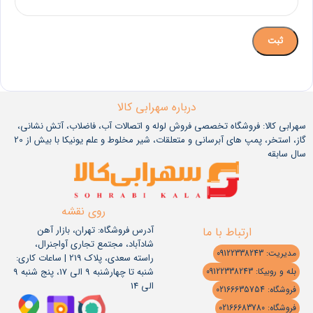
درباره سهرابی کالا
سهرابی کالا: فروشگاه تخصصی فروش لوله و اتصالات آب، فاضلاب، آتش نشانی،
گاز، استخر، پمپ های آبرسانی و متعلقات، شیر مخلوط و علم یونیکا با بیش از 20
سال سابقه
روی نقشه
آدرس فروشگاه: تهران، بازار آهن
ارتباط با ما
شادآباد، مجتمع تجاری آواجنرال،
مدیریت: 09122338243
راسته سعدی، پلاک 219 | ساعات کاری:
شنبه تا چهارشنبه 9 الی 17، پنج شنبه 9
بله و روبیکا: 09122338243
الی 14
فروشگاه: 02166635754
فروشگاه: 02166683780