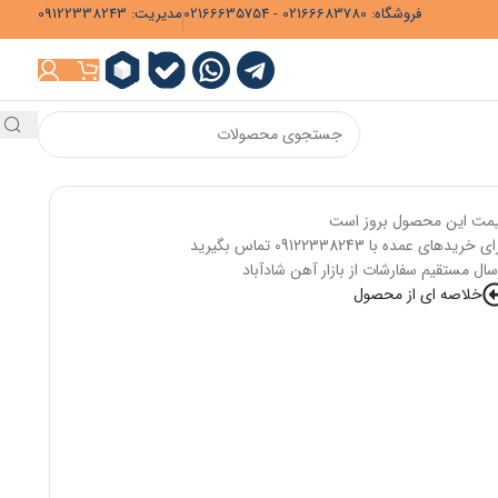
فروشگاه: 02166683780 - 02166635754
مدیریت: 09122338243
مت این محصول بروز است
ی خریدهای عمده با 09122338243 تماس بگیرید
سال مستقیم سفارشات از بازار آهن شادآباد
خلاصه ای از محصول