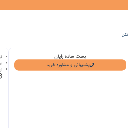
نکن
بست ساده رایان
قی
برا
پشتیبانی و مشاوره خرید
ار