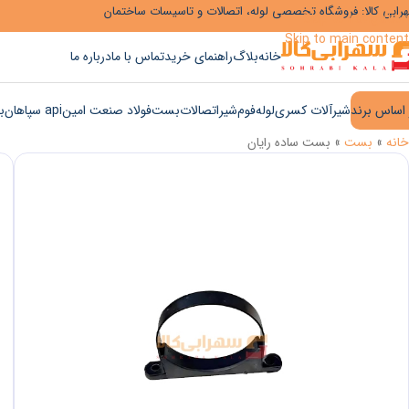
رابی کالا: فروشگاه تخصصی لوله، اتصالات و تاسیسات ساختمان
Skip to navigation
Skip to main content
خانه
بلاگ
راهنمای خرید
تماس با ما
درباره ما
 اساس برند
شیرآلات کسری
لوله
فوم
شیر
اتصالات
بست
فولاد صنعت امین
api سپاهان
ب
خانه
»
بست
»
بست ساده رایان