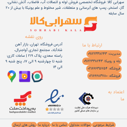
سهرابی کالا: فروشگاه تخصصی فروش لوله و اتصالات آب، فاضلاب، آتش نشانی،
گاز، استخر، پمپ های آبرسانی و متعلقات، شیر مخلوط و علم یونیکا با بیش از 20
سال سابقه
روی نقشه
آدرس فروشگاه: تهران، بازار آهن
ارتباط با ما
شادآباد، مجتمع تجاری آواجنرال،
مدیریت: 09122338243
راسته سعدی، پلاک 219 | ساعات کاری:
شنبه تا چهارشنبه 9 الی 17، پنج شنبه 9
بله و روبیکا: 09122338243
الی 14
فروشگاه: 02166635754
فروشگاه: 02166683780
اعتماد به
ما
شرایط مرجوعی
سوالات متداول
تماس با ما
درباره ما
روش های ارسال