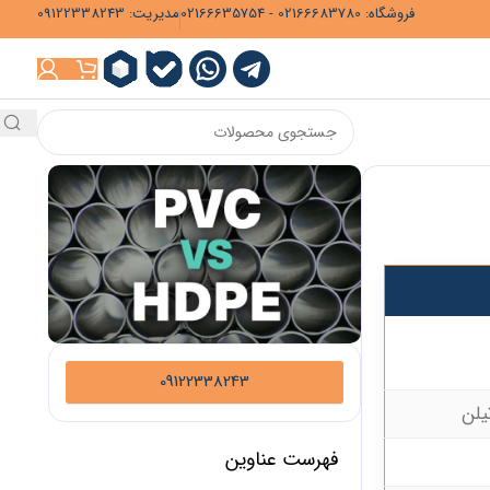
فروشگاه: 02166683780 - 02166635754
مدیریت: 09122338243
09122338243
یلن
فهرست عناوین