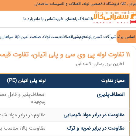
رابی کالا: فروشگاه تخصصی لوله، اتصالات و تاسیسات ساختمان
Skip to navigation
Skip to main content
خانه
بلاگ
راهنمای خرید
تماس با ما
درباره ما
 اساس برند
شیرآلات کسری
لوله
فوم
شیر
اتصالات
بست
فولاد صنعت امین
api سپاهان
ب
11 تفاوت لوله پی وی سی و پلی اتیلن، تفاوت قیمت و کاربرد
آخرین بروز رسانی: 9 ماه قبل
معیار تفاوت
لوله پلی اتیلن (PE)
انعطاف‌پذیری
انعطاف‌پذیر و قابل ن
پیچیده
مقاومت در برابر مواد شیمیایی
مقاوم در برابر مواد شی
مقاومت در برابر ضربه و ترک
مقاومت بالا، مناسب 