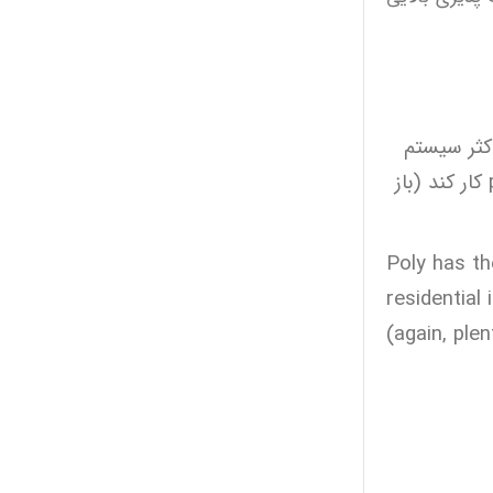
کثر سیستم
های آبیاری مسکونی کافی است. در حالی که به اندازه پی وی سی قوی نیست، هنوز هم می تواند در 200 تا 300 psi کار کند (باز
Poly has th
residential 
(again, plen