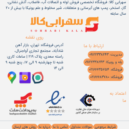
سهرابی کالا: فروشگاه تخصصی فروش لوله و اتصالات آب، فاضلاب، آتش نشانی،
گاز، استخر، پمپ های آبرسانی و متعلقات، شیر مخلوط و علم یونیکا با بیش از 20
سال سابقه
روی نقشه
آدرس فروشگاه: تهران، بازار آهن
ارتباط با ما
شادآباد، مجتمع تجاری آواجنرال،
مدیریت: 09122338243
راسته سعدی، پلاک 219 | ساعات کاری:
شنبه تا چهارشنبه 9 الی 17، پنج شنبه 9
بله و روبیکا: 09122338243
الی 14
فروشگاه: 02166635754
فروشگاه: 02166683780
اعتماد به
ما
شرایط مرجوعی
سوالات متداول
تماس با ما
درباره ما
روش های ارسال