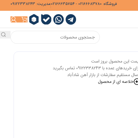
فروشگاه: 02166683780 - 02166635754
مدیریت: 09122338243
مت این محصول بروز است
ی خریدهای عمده با 09122338243 تماس بگیرید
سال مستقیم سفارشات از بازار آهن شادآباد
خلاصه ای از محصول