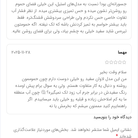
جسورانه‌ای بود! نسبت به مدل‌های استیل، این خیلی فضای حموم
رو روشن‌تر نشون میده و حس تمیزی بیشتری میده. از نظر فشار آب
تفاوت خاصی حس نکردم ولی طراحی سردوشش قشنگ‌تره. فقط
باید بیشتر حواسم به تمیز کردنش باشه که لک نیفته. اگه حمومتون
تیره‌س شاید سفید خیلی به چشم بیاد، ولی برای فضای روشن عالیه.
مهسا
2025-11-28
سلام وقت بخیر
من این مدل لاوان سفید رو خیلی دوست دارم چون حموممون
روشنه و دنبال یه کار متفاوت هستم. ولی یه سوال برام پیش اومده
رنگ سفیدش در برابر جرم آب زود لک نمیگیره؟ 🤔 چون آب منطقه
ما یه کم املاحش زیاده و قبلیه رو خیلی باید میسابیدم. اگر
راهنماییم کنید مممنون میشم که بخرمش یا نه
دیدگاه خود را بنویسید
نشانی ایمیل شما منتشر نخواهد شد.
بخش‌های موردنیاز علامت‌گذاری
*
شده‌اند