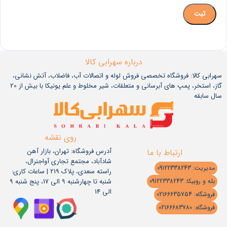
درباره سهرابی کالا
سهرابی کالا: فروشگاه تخصصی فروش لوله و اتصالات آب، فاضلاب، آتش نشانی،
گاز، استخر، پمپ های آبرسانی و متعلقات، شیر مخلوط و علم یونیکا با بیش از 20
سال سابقه
روی نقشه
آدرس فروشگاه: تهران، بازار آهن
ارتباط با ما
شادآباد، مجتمع تجاری آواجنرال،
مدیریت: 09122338243
راسته سعدی، پلاک 219 | ساعات کاری:
شنبه تا چهارشنبه 9 الی 17، پنج شنبه 9
بله و روبیکا: 09122338243
الی 14
فروشگاه: 02166635754
فروشگاه: 02166683780