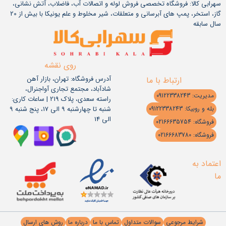
سهرابی کالا: فروشگاه تخصصی فروش لوله و اتصالات آب، فاضلاب، آتش نشانی،
گاز، استخر، پمپ های آبرسانی و متعلقات، شیر مخلوط و علم یونیکا با بیش از 20
سال سابقه
روی نقشه
آدرس فروشگاه: تهران، بازار آهن
ارتباط با ما
شادآباد، مجتمع تجاری آواجنرال،
مدیریت: 09122338243
راسته سعدی، پلاک 219 | ساعات کاری:
شنبه تا چهارشنبه 9 الی 17، پنج شنبه 9
بله و روبیکا: 09122338243
الی 14
فروشگاه: 02166635754
فروشگاه: 02166683780
اعتماد به
ما
شرایط مرجوعی
سوالات متداول
تماس با ما
درباره ما
روش های ارسال