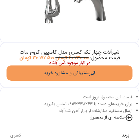
شیرآلات چهار تکه کسری مدل کاسپین کروم مات
قیمت محصول:
40.230.000
تومان
30.172.500
تومان
در انبار موجود نمی باشد
پشتیبانی و مشاوره خرید
قیمت این محصول بروز است
برای خریدهای عمده با 09122338243 تماس بگیرید
ارسال مستقیم سفارشات از بازار آهن شادآباد
خلاصه ای از محصول
برند
کسری