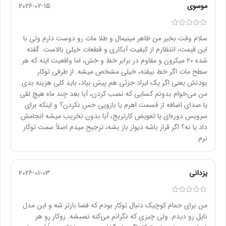
موسوی
2026-02-15
سلام وقت بخیر من ظاهر مینیمال و طلا مات رو دوست دارم ولی با
این قیمت، انتظارم از کیفیت آبکاری و قطعات خیلی بالاست. گفته
شده ۲۰ میکرون و مقاوم در برابر خط و خش، اما واقعیت اینه که هر
سطح مات اگر خط بیفته، خیلی مشخص میشه. از طرفی توکار
بودنش یعنی اگر یک ایراد جزئی هم پیش بیاد، باید کلی هزینه بدی.
من می‌خوام بدونم کسایی که نصب کردن، آیا بعد چند ماه هیچ لقی
یا صدای اضافه از قسمت اهرم یا بازویی حس نکردن؟ و اینکه برای
سرویس دوره‌ای یا تعویض کارتریج، آیا بدون تخریب میشه انجامش
داد یا نه؟ اگر قرار باشه دیوار باز بشه، ترجیح میدم اصلاً سمت توکار
نرم
یزدانی
2026-01-03
من برای حمام کوچیک دنبال توکار بودم که فضا بازتر شه و این مدل
ناپل رو دیدم. ولی چیزی که نگرانم می‌کنه نصبشه. روکار رو هر