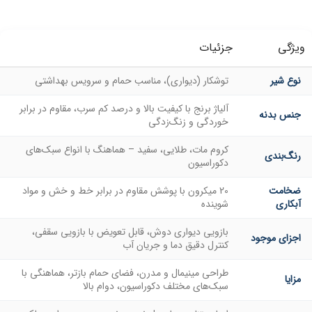
ویژگی
جزئیات
نوع شیر
توشکار (دیواری)، مناسب حمام و سرویس بهداشتی
آلیاژ برنج با کیفیت بالا و درصد کم سرب، مقاوم در برابر
جنس بدنه
خوردگی و زنگ‌زدگی
کروم مات، طلایی، سفید – هماهنگ با انواع سبک‌های
رنگ‌بندی
دکوراسیون
ضخامت
20 میکرون با پوشش مقاوم در برابر خط و خش و مواد
آبکاری
شوینده
بازویی دیواری دوش، قابل تعویض با بازویی سقفی،
اجزای موجود
کنترل دقیق دما و جریان آب
طراحی مینیمال و مدرن، فضای حمام بازتر، هماهنگی با
مزایا
سبک‌های مختلف دکوراسیون، دوام بالا