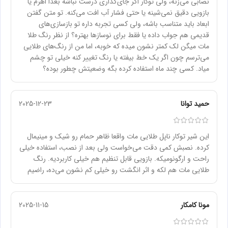
نصابی می‌زنه، ولی توکار اگر جای‌گذاری درست نباشه بعداً اهرم یا
بازویی دقیق نمی‌شینه یا حتی فشار آب افت می‌کنه. تو متن گفتن
ابعاد باید متناسب باشه، ولی کسی تجربه داره تو بازسازی‌های
قدیمی هم جواب داده یا فقط برای نوسازها بهتره؟ از نظر رنگ طلا
مات میگن لک کمتر نشون میده که خوبه، اما من از رنگ‌های طلایی
می‌ترسم چون اگر یک خط بیفته یا رنگ تغییر کنه خیلی تو چشم
میاد. کسی چند ماه استفاده کرده بگه وضعیتش چطور بوده؟
حمید توانا
2025-12-23
این شیر توکار ناپل طلایی مات واقعا ظاهر حمام رو شیک و مینیمال
کرده. نصبش کمی دقت می‌خواست ولی بعد از نصب، استفاده خیلی
راحت و ارگونومیکه. بازویی قابل تنظیم هم خیلی کاربردیه. رنگ
طلایی مات هم لکه و اثر انگشت رو خیلی کم نشون می‌ده، راضیم
مونا کامکار
2025-11-15