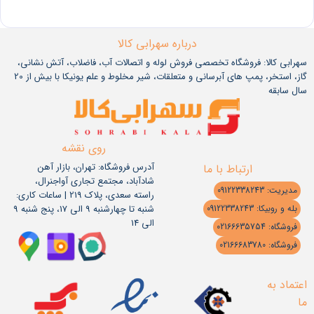
درباره سهرابی کالا
سهرابی کالا: فروشگاه تخصصی فروش لوله و اتصالات آب، فاضلاب، آتش نشانی،
گاز، استخر، پمپ های آبرسانی و متعلقات، شیر مخلوط و علم یونیکا با بیش از 20
سال سابقه
روی نقشه
آدرس فروشگاه: تهران، بازار آهن
ارتباط با ما
شادآباد، مجتمع تجاری آواجنرال،
مدیریت: 09122338243
راسته سعدی، پلاک 219 | ساعات کاری:
شنبه تا چهارشنبه 9 الی 17، پنج شنبه 9
بله و روبیکا: 09122338243
الی 14
فروشگاه: 02166635754
فروشگاه: 02166683780
اعتماد به
ما