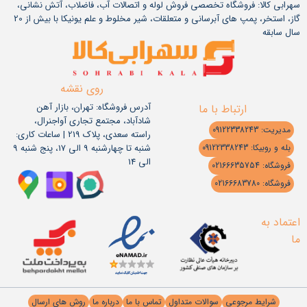
سهرابی کالا: فروشگاه تخصصی فروش لوله و اتصالات آب، فاضلاب، آتش نشانی،
گاز، استخر، پمپ های آبرسانی و متعلقات، شیر مخلوط و علم یونیکا با بیش از 20
سال سابقه
روی نقشه
آدرس فروشگاه: تهران، بازار آهن
ارتباط با ما
شادآباد، مجتمع تجاری آواجنرال،
مدیریت: 09122338243
راسته سعدی، پلاک 219 | ساعات کاری:
شنبه تا چهارشنبه 9 الی 17، پنج شنبه 9
بله و روبیکا: 09122338243
الی 14
فروشگاه: 02166635754
فروشگاه: 02166683780
اعتماد به
ما
شرایط مرجوعی
سوالات متداول
تماس با ما
درباره ما
روش های ارسال