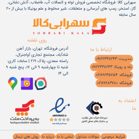
سهرابی کالا: فروشگاه تخصصی فروش لوله و اتصالات آب، فاضلاب، آتش نشانی،
گاز، استخر، پمپ های آبرسانی و متعلقات، شیر مخلوط و علم یونیکا با بیش از 20
سال سابقه
روی نقشه
آدرس فروشگاه: تهران، بازار آهن
ارتباط با ما
شادآباد، مجتمع تجاری آواجنرال،
مدیریت: 09122338243
راسته سعدی، پلاک 219 | ساعات کاری:
شنبه تا چهارشنبه 9 الی 17، پنج شنبه 9
بله و روبیکا: 09122338243
الی 14
فروشگاه: 02166635754
فروشگاه: 02166683780
اعتماد به
ما
شرایط مرجوعی
سوالات متداول
تماس با ما
درباره ما
روش های ارسال