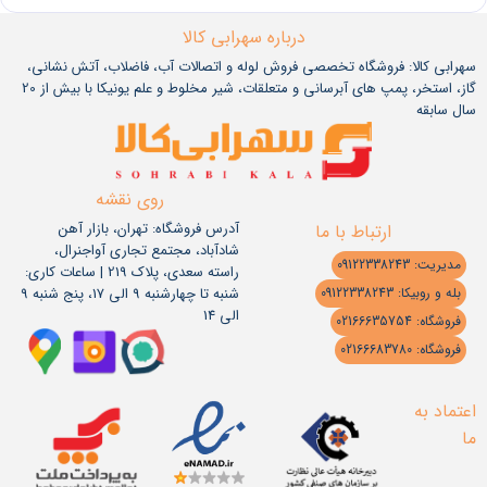
درباره سهرابی کالا
سهرابی کالا: فروشگاه تخصصی فروش لوله و اتصالات آب، فاضلاب، آتش نشانی،
گاز، استخر، پمپ های آبرسانی و متعلقات، شیر مخلوط و علم یونیکا با بیش از 20
سال سابقه
روی نقشه
آدرس فروشگاه: تهران، بازار آهن
ارتباط با ما
شادآباد، مجتمع تجاری آواجنرال،
مدیریت: 09122338243
راسته سعدی، پلاک 219 | ساعات کاری:
شنبه تا چهارشنبه 9 الی 17، پنج شنبه 9
بله و روبیکا: 09122338243
الی 14
فروشگاه: 02166635754
فروشگاه: 02166683780
اعتماد به
ما