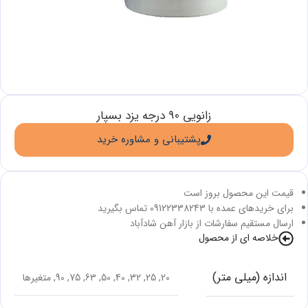
زانویی 90 درجه یزد بسپار
پشتیبانی و مشاوره خرید
قیمت این محصول بروز است
برای خریدهای عمده با 09122338243 تماس بگیرید
ارسال مستقیم سفارشات از بازار آهن شادآباد
خلاصه ای از محصول
اندازه (میلی متر)
20
,
25
,
32
,
40
,
50
,
63
,
75
,
90
,
متغیرها