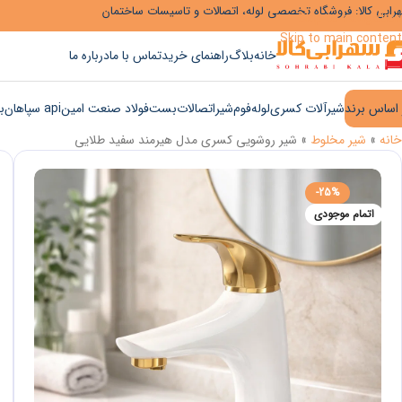
رابی کالا: فروشگاه تخصصی لوله، اتصالات و تاسیسات ساختمان
Skip to navigation
Skip to main content
خانه
بلاگ
راهنمای خرید
تماس با ما
درباره ما
 اساس برند
شیرآلات کسری
لوله
فوم
شیر
اتصالات
بست
فولاد صنعت امین
api سپاهان
ب
خانه
»
شیر مخلوط
»
شیر روشویی کسری مدل هیرمند سفید طلایی
-25%
اتمام موجودی