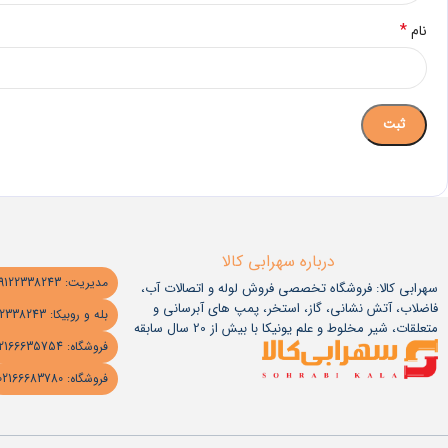
*
نام
درباره سهرابی کالا
مدیریت: 09122338243
سهرابی کالا: فروشگاه تخصصی فروش لوله و اتصالات آب،
فاضلاب، آتش نشانی، گاز، استخر، پمپ های آبرسانی و
بله و روبیکا: 09122338243
متعلقات، شیر مخلوط و علم یونیکا با بیش از 20 سال سابقه
فروشگاه: 02166635754
فروشگاه: 02166683780