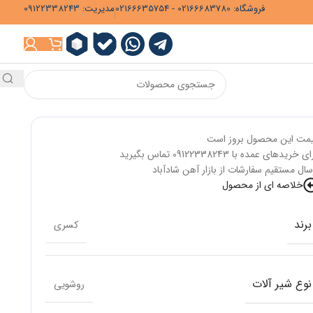
فروشگاه: 02166683780 - 02166635754
مدیریت: 09122338243
مت این محصول بروز است
ی خریدهای عمده با 09122338243 تماس بگیرید
سال مستقیم سفارشات از بازار آهن شادآباد
خلاصه ای از محصول
برند
کسری
نوع شیر آلات
روشویی