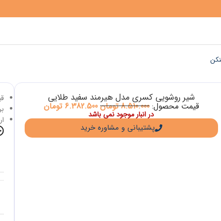
نکن
شیر روشویی کسری مدل هیرمند سفید طلایی
قی
قیمت محصول:
8.510.000
تومان
6.382.500
تومان
برا
در انبار موجود نمی باشد
ار
پشتیبانی و مشاوره خرید