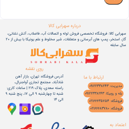
درباره سهرابی کالا
سهرابی کالا: فروشگاه تخصصی فروش لوله و اتصالات آب، فاضلاب، آتش نشانی،
گاز، استخر، پمپ های آبرسانی و متعلقات، شیر مخلوط و علم یونیکا با بیش از 20
سال سابقه
روی نقشه
آدرس فروشگاه: تهران، بازار آهن
ارتباط با ما
شادآباد، مجتمع تجاری آواجنرال،
مدیریت: 09122338243
راسته سعدی، پلاک 219 | ساعات کاری:
شنبه تا چهارشنبه 9 الی 17، پنج شنبه 9
بله و روبیکا: 09122338243
الی 14
فروشگاه: 02166635754
فروشگاه: 02166683780
اعتماد به