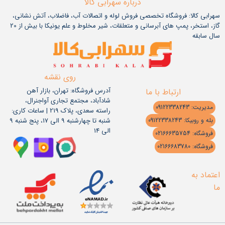
درباره سهرابی کالا
سهرابی کالا: فروشگاه تخصصی فروش لوله و اتصالات آب، فاضلاب، آتش نشانی،
گاز، استخر، پمپ های آبرسانی و متعلقات، شیر مخلوط و علم یونیکا با بیش از 20
سال سابقه
روی نقشه
آدرس فروشگاه: تهران، بازار آهن
ارتباط با ما
شادآباد، مجتمع تجاری آواجنرال،
مدیریت: 09122338243
راسته سعدی، پلاک 219 | ساعات کاری:
شنبه تا چهارشنبه 9 الی 17، پنج شنبه 9
بله و روبیکا: 09122338243
الی 14
فروشگاه: 02166635754
فروشگاه: 02166683780
اعتماد به
ما