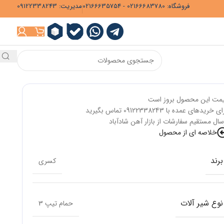
فروشگاه: 02166683780 - 02166635754
مدیریت: 09122338243
مت این محصول بروز است
ی خریدهای عمده با 09122338243 تماس بگیرید
سال مستقیم سفارشات از بازار آهن شادآباد
خلاصه ای از محصول
برند
کسری
نوع شیر آلات
حمام تیپ 3