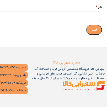
*
نام
درباره سهرابی کالا
مدیریت: 09122338243
سهرابی کالا: فروشگاه تخصصی فروش لوله و اتصالات آب،
فاضلاب، آتش نشانی، گاز، استخر، پمپ های آبرسانی و
بله و روبیکا: 09122338243
متعلقات، شیر مخلوط و علم یونیکا با بیش از 20 سال سابقه
فروشگاه: 02166635754
فروشگاه: 02166683780