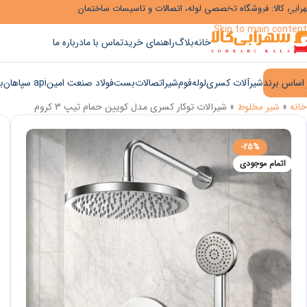
رابی کالا: فروشگاه تخصصی لوله، اتصالات و تاسیسات ساختمان
Skip to navigation
Skip to main content
خانه
بلاگ
راهنمای خرید
تماس با ما
درباره ما
 اساس برند
شیرآلات کسری
لوله
فوم
شیر
اتصالات
بست
فولاد صنعت امین
api سپاهان
ب
خانه
»
شیر مخلوط
»
شیرآلات توکار کسری مدل کویین حمام تیپ 3 کروم
-25%
اتمام موجودی