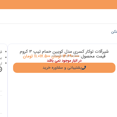
نکن
شیرآلات توکار کسری مدل کویین حمام تیپ 3 کروم
قی
قیمت محصول:
14.690.000
تومان
11.017.500
تومان
برا
در انبار موجود نمی باشد
ار
پشتیبانی و مشاوره خرید